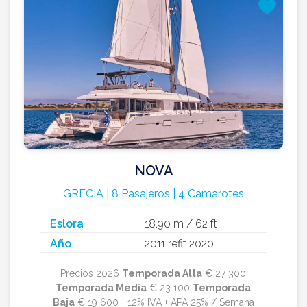
NOVA
GRECIA | 8 Pasajeros | 4 Camarotes
Eslora
18.90 m / 62 ft
Año
2011 refit 2020
Precios 2026
Temporada Alta
€ 27 300
Temporada Media
€ 23 100
Temporada
Baja
€ 19 600 + 12% IVA + APA 25% / Semana