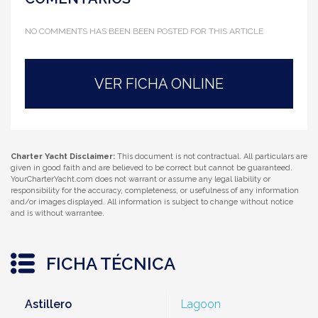
NO COMMENTS HAS BEEN BEEN POSTED FOR THIS ARTICLE
VER FICHA ONLINE
Charter Yacht Disclaimer:
This document is not contractual. All particulars are
given in good faith and are believed to be correct but cannot be guaranteed.
YourCharterYacht.com does not warrant or assume any legal liability or
responsibility for the accuracy, completeness, or usefulness of any information
and/or images displayed. All information is subject to change without notice
and is without warrantee.
FICHA TÉCNICA
Astillero
Lagoon