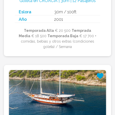
Goleta en CROACIA | 30m | 12 Pasajeros
Eslora
30m / 100ft
Año
2001
Temporada Alta
€ 20 500
Temprada
Media
€ 18 500
Temporada Baja
€ 17 700 +
comidas, bebias y otros extras (condiciones
goleta) / Semana