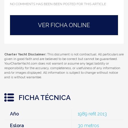
NO COMMENTS HAS BEEN BEEN POSTED FOR THIS ARTICLE
VER FICHA ONLINE
Charter Yacht Disclaimer:
This document is not contractual. All particulars are
given in good faith and are believed to be correct but cannot be guaranteed.
YourCharterYacht.com does not warrant or assume any legal liability or
responsibility for the accuracy, completeness, or usefulness of any information
and/or images displayed. All information is subject to change without notice
and is without warrantee.
FICHA TÉCNICA
Año
1989 refit 2013
Eslora
30 metros