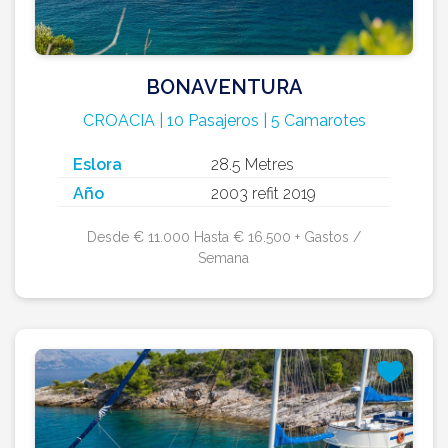
BONAVENTURA
CROACIA | 10 Pasajeros | 5 Camarotes
Eslora
28.5 Metres
Año
2003 refit 2019
Desde € 11.000 Hasta € 16.500 + Gastos /
Semana