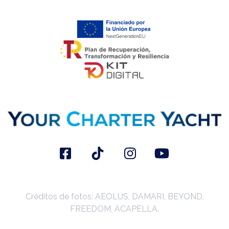
Créditos de fotos: AEOLUS, DAMARI, BEYOND,
FREEDOM, ACAPELLA.