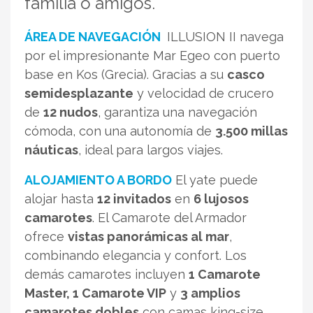
familia o amigos.
ÁREA DE NAVEGACIÓN
ILLUSION II navega
por el impresionante Mar Egeo con puerto
base en Kos (Grecia). Gracias a su
casco
semidesplazante
y velocidad de crucero
de
12 nudos
, garantiza una navegación
cómoda, con una autonomía de
3.500 millas
náuticas
, ideal para largos viajes.
ALOJAMIENTO A BORDO
El yate puede
alojar hasta
12 invitados
en
6 lujosos
camarotes
. El Camarote del Armador
ofrece
vistas panorámicas al mar
,
combinando elegancia y confort. Los
demás camarotes incluyen
1 Camarote
Master, 1 Camarote VIP
y
3 amplios
camarotes dobles
con camas king-size.