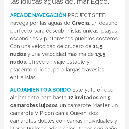
las idílicas aguas del mar Egeo.
ÁREA DE NAVEGACIÓN
PROJECT STEEL
navega por las aguas de
Grecia
, un destino
perfecto para descubrir islas únicas, playas
escondidas y pintorescos pueblos costeros.
Con una velocidad de crucero de
11,5
nudos
y una velocidad máxima de
13,5
nudos
, ofrece un viaje estable y
placentero, ideal para largas travesías
entre islas.
ALOJAMIENTO A BORDO
Este yate ofrece
alojamiento para hasta
12 invitados
en
5
camarotes lujosos
: un camarote Master, un
camarote VIP con cama Queen, dos
camarotes dobles con camas individuales y
literas Pullman adicionales, todos con baño