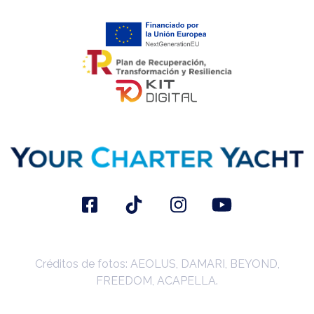
Créditos de fotos: AEOLUS, DAMARI, BEYOND,
FREEDOM, ACAPELLA.