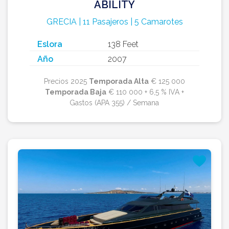
ABILITY
GRECIA | 11 Pasajeros | 5 Camarotes
Eslora
138 Feet
Año
2007
Precios 2025
Temporada Alta
€ 125 000
Temporada Baja
€ 110 000 + 6,5 % IVA +
Gastos (APA 355) / Semana