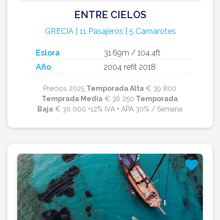
ENTRE CIELOS
GRECIA | 11 Pasajeros | 5 Camarotes
Eslora
31.69m / 104.4ft
Año
2004 refit 2018
Precios 2025
Temporada Alta
€ 39 800
Temprada Media
€ 36 250
Temporada
Baja
€ 30 000 +12% IVA + APA 30% / Semana