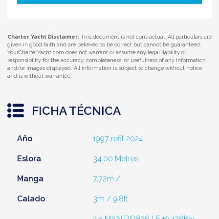
Charter Yacht Disclaimer:
This document is not contractual. All particulars are
given in good faith and are believed to be correct but cannot be guaranteed.
YourCharterYacht.com does not warrant or assume any legal liability or
responsibility for the accuracy, completeness, or usefulness of any information
and/or images displayed. All information is subject to change without notice
and is without warrantee.
FICHA TÉCNICA
Año
1997 refit 2024
Eslora
34.00 Metres
Manga
7,72m /
Calado
3m / 9,8ft
2 x MAN DO826 LE40 176Kw