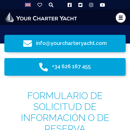
info@yourcharteryacht.com
+34 626 167 455
FORMULARIO DE
SOLICITUD DE
INFORMACIÓN O DE
RESERVA