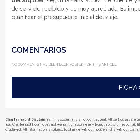
del alquiler
, según la satisfacción del cliente y a
de servicio recibido y es muy apreciada. Es imp
planificar el presupuesto inicial del viaje.
COMENTARIOS
NO COMMENTS HAS BEEN BEEN POSTED FOR THIS ARTICLE
FICHA
Charter Yacht Disclaimer:
This document is not contractual. All particulars are g
YourCharterYacht.com does not warrant or assume any legal liability or responsibil
displayed. All information is subject to change without notice and is without warra