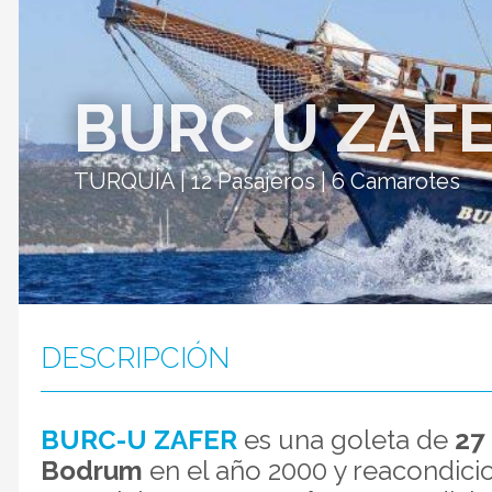
BURC U ZAF
TURQUÍA | 12 Pasajeros | 6 Camarotes
DESCRIPCIÓN
BURC-U ZAFER
es una goleta de
27
Bodrum
en el año 2000 y reacondicio