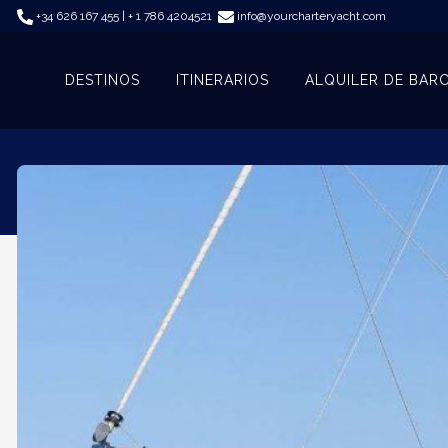
+34 626 167 455 | + 1 786 4204521
info@yourcharteryacht.com
DESTINOS
ITINERARIOS
ALQUILER DE BAR