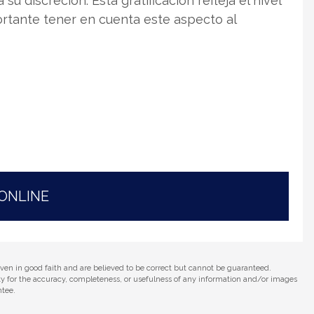
 su discreción. Esta gratificación refleja el nivel
ortante tener en cuenta este aspecto al
 ONLINE
iven in good faith and are believed to be correct but cannot be guaranteed.
ity for the accuracy, completeness, or usefulness of any information and/or images
ntee.