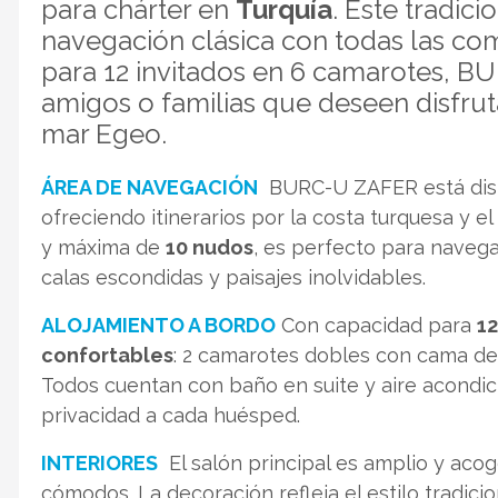
para chárter en
Turquía
. Este tradic
navegación clásica con todas las c
para 12 invitados en 6 camarotes, B
amigos o familias que deseen disfrut
mar Egeo.
ÁREA DE NAVEGACIÓN
BURC-U ZAFER está disp
ofreciendo itinerarios por la costa turquesa y 
y máxima de
10 nudos
, es perfecto para navega
calas escondidas y paisajes inolvidables.
ALOJAMIENTO A BORDO
Con capacidad para
1
confortables
: 2 camarotes dobles con cama de
Todos cuentan con baño en suite y aire acond
privacidad a cada huésped.
INTERIORES
El salón principal es amplio y acog
cómodos. La decoración refleja el estilo tradic