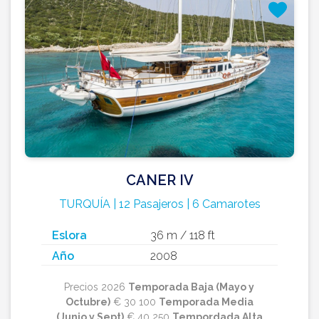
CANER IV
TURQUÍA | 12 Pasajeros | 6 Camarotes
Eslora
36 m / 118 ft
Año
2008
Precios 2026
Temporada Baja (Mayo y
Octubre)
€ 30 100
Temporada Media
(Junio y Sept)
€ 40 250
Tempordada Alta