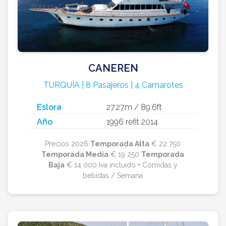
CANEREN
TURQUÍA | 8 Pasajeros | 4 Camarotes
Eslora
27.27m / 89.6ft
Año
1996 refit 2014
Precios 2026
Temporada Alta
€ 22 750
Temporada Media
€ 19 250
Temporada
Baja
€ 14 000 Iva incluido + Comidas y
bebidas / Semana