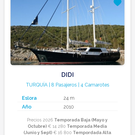
DIDI
TURQUÍA | 8 Pasajeros | 4 Camarotes
Eslora
24 m
Año
2010
Precios 2026
Temporada Baja (Mayo y
Octubre)
€ 14 280
Temporada Media
(Junio y Sept)
€ 16 800
Tempordada Alta