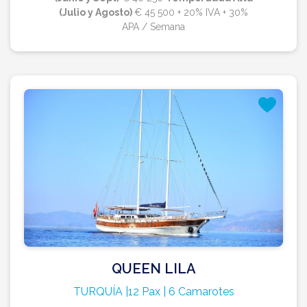
(Julio y Agosto)
€ 45 500 + 20% IVA + 30%
APA / Semana
QUEEN LILA
TURQUÍA |12 Pax | 6 Camarotes