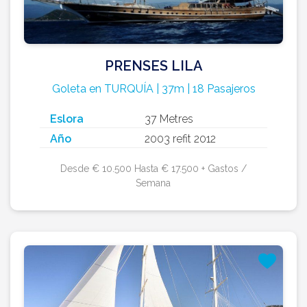
PRENSES LILA
Goleta en TURQUÍA | 37m | 18 Pasajeros
Eslora
37 Metres
Año
2003 refit 2012
Desde € 10.500 Hasta € 17.500 + Gastos /
Semana