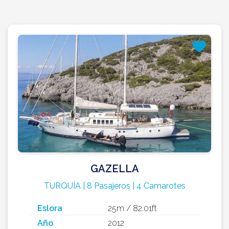
GAZELLA
TURQUÍA | 8 Pasajeros | 4 Camarotes
Eslora
25m / 82.01ft
Año
2012