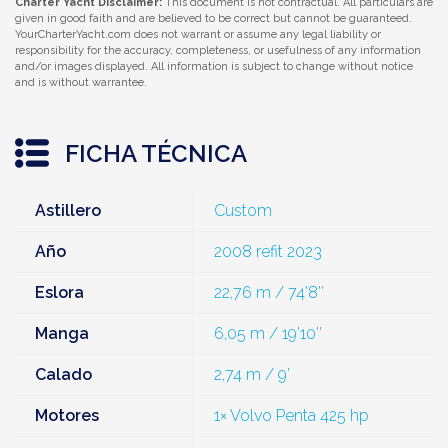
Charter Yacht Disclaimer:
This document is not contractual. All particulars are
given in good faith and are believed to be correct but cannot be guaranteed.
YourCharterYacht.com does not warrant or assume any legal liability or
responsibility for the accuracy, completeness, or usefulness of any information
and/or images displayed. All information is subject to change without notice
and is without warrantee.
FICHA TÉCNICA
Astillero
Custom
Año
2008 refit 2023
Eslora
22,76 m / 74’8’’
Manga
6,05 m / 19’10’’
Calado
2,74 m / 9’
Motores
1× Volvo Penta 425 hp