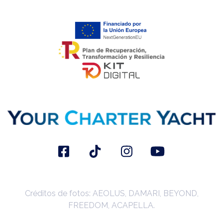
Créditos de fotos: AEOLUS, DAMARI, BEYOND,
FREEDOM, ACAPELLA.