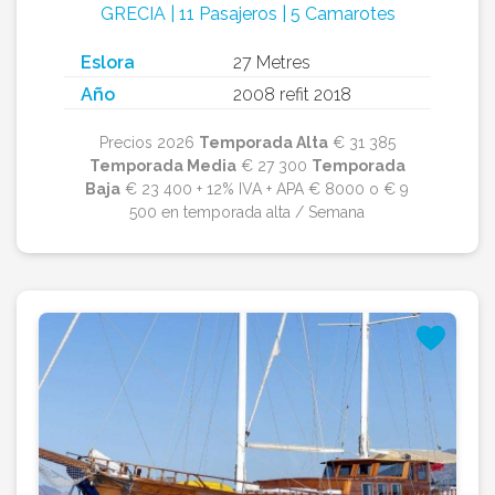
GRECIA | 11 Pasajeros | 5 Camarotes
Eslora
27 Metres
Año
2008 refit 2018
Precios 2026
Temporada Alta
€ 31 385
Temporada Media
€ 27 300
Temporada
Baja
€ 23 400 + 12% IVA + APA € 8000 o € 9
500 en temporada alta / Semana