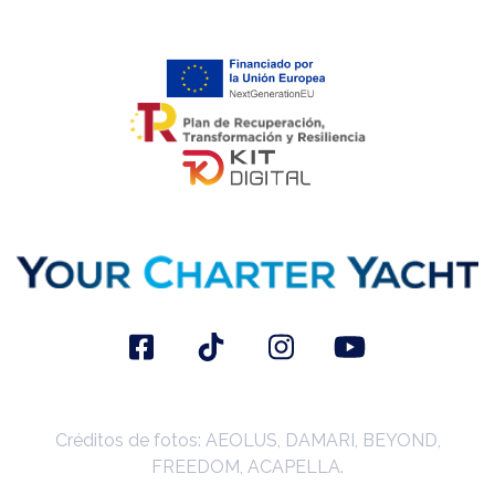
Créditos de fotos: AEOLUS, DAMARI, BEYOND,
FREEDOM, ACAPELLA.