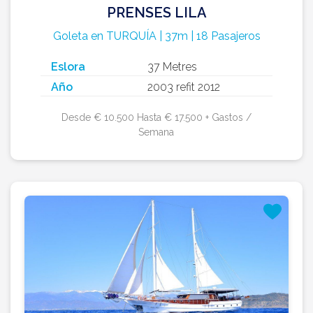
PRENSES LILA
Goleta en TURQUÍA | 37m | 18 Pasajeros
Eslora
37 Metres
Año
2003 refit 2012
Desde € 10.500 Hasta € 17.500 + Gastos /
Semana