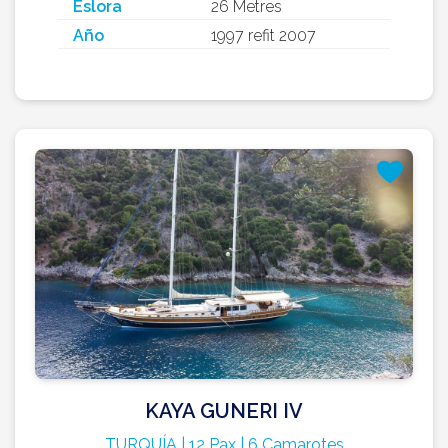
Eslora
26 Metres
Año
1997 refit 2007
KAYA GUNERI IV
TURQUÍA | 12 Pax | 6 Camarotes